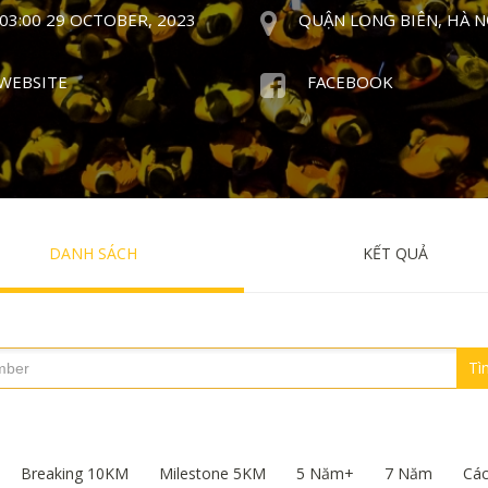
03:00 29 OCTOBER, 2023
QUẬN LONG BIÊN, HÀ N
WEBSITE
FACEBOOK
DANH SÁCH
KẾT QUẢ
Tì
Breaking 10KM
Milestone 5KM
5 Năm+
7 Năm
Cá