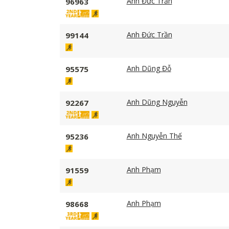
Anh Đức Trần
96963
Anh Đức Trần
99144
Anh Dũng Đỗ
95575
Anh Dũng Nguyễn
92267
Anh Nguyễn Thế
95236
Anh Phạm
91559
Anh Phạm
98668