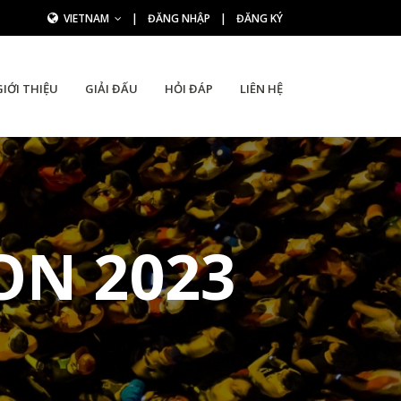
VIETNAM
|
ĐĂNG NHẬP
|
ĐĂNG KÝ
GIỚI THIỆU
GIẢI ĐẤU
HỎI ĐÁP
LIÊN HỆ
N 2023