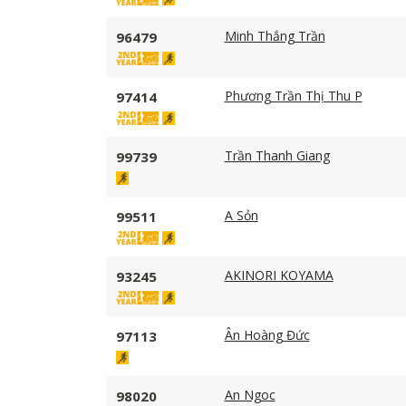
Minh Thắng Trần
96479
Phương Trần Thị Thu P
97414
Trần Thanh Giang
99739
A Sỏn
99511
AKINORI KOYAMA
93245
Ân Hoàng Đức
97113
An Ngoc
98020