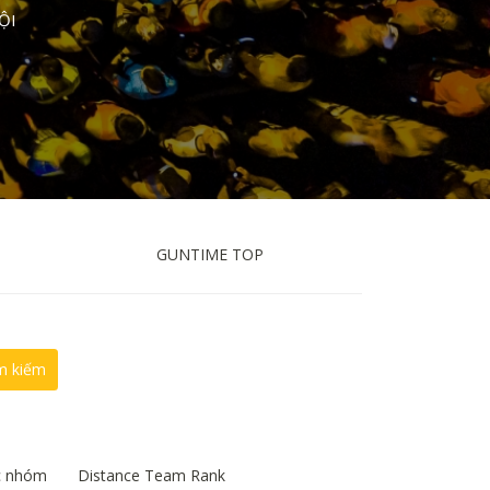
ỘI
GUNTIME TOP
m kiếm
c nhóm
Distance Team Rank