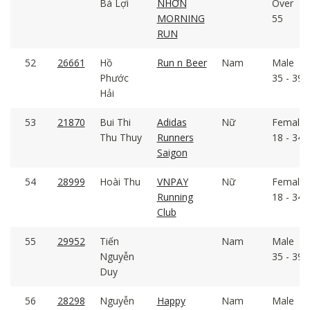
Bá Lợi
NHƠN
Over
MORNING
55
RUN
52
26661
Hồ
Run n Beer
Nam
Male
Phước
35 - 39
Hải
53
21870
Bui Thi
Adidas
Nữ
Female
Thu Thuy
Runners
18 - 34
Saigon
54
28999
Hoài Thu
VNPAY
Nữ
Female
Running
18 - 34
Club
55
29952
Tiến
Nam
Male
Nguyễn
35 - 39
Duy
56
28298
Nguyễn
Happy
Nam
Male