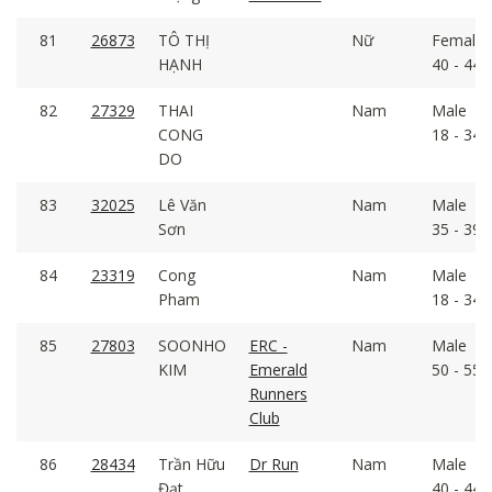
81
26873
TÔ THỊ
Nữ
Female
HẠNH
40 - 44
82
27329
THAI
Nam
Male
CONG
18 - 34
DO
83
32025
Lê Văn
Nam
Male
Sơn
35 - 39
84
23319
Cong
Nam
Male
Pham
18 - 34
85
27803
SOONHO
ERC -
Nam
Male
KIM
Emerald
50 - 55
Runners
Club
86
28434
Trần Hữu
Dr Run
Nam
Male
Đạt
40 - 44