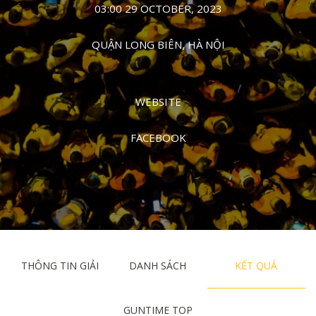
03:00 29 OCTOBER, 2023
QUẬN LONG BIÊN, HÀ NỘI
WEBSITE
FACEBOOK
THÔNG TIN GIẢI
DANH SÁCH
KẾT QUẢ
GUNTIME TOP