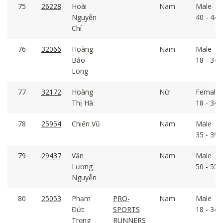
75
26228
Hoài
Nam
Male
Nguyễn
40 - 44
Chí
76
32066
Hoàng
Nam
Male
Bảo
18 - 34
Long
77
32172
Hoàng
Nữ
Female
Thị Hà
18 - 34
78
25954
Chiến Vũ
Nam
Male
35 - 39
79
29437
Văn
Nam
Male
Lương
50 - 55
Nguyễn
80
25053
Phạm
PRO-
Nam
Male
Đức
SPORTS
18 - 34
Trọng
RUNNERS