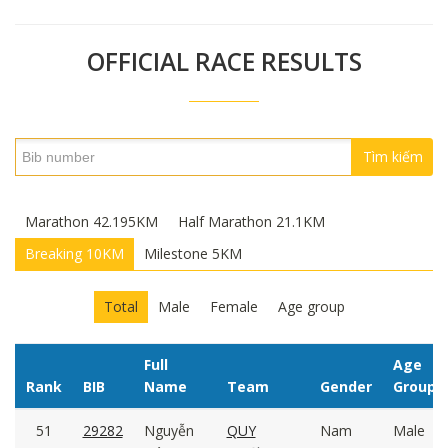
OFFICIAL RACE RESULTS
Tìm kiếm
Marathon 42.195KM
Half Marathon 21.1KM
Breaking 10KM
Milestone 5KM
Total
Male
Female
Age group
Full
Age
Rank
BIB
Name
Team
Gender
Group
51
29282
Nguyễn
QUY
Nam
Male