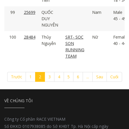
Tiến
18 - 34
99
25699
QUỐC
Nam
Male
DUY
45 - 49
NGUYỄN
100
28484
Thủy
SRT- SOC
Nữ
Female
Nguyễn
SON
40 - 44
RUNNING
TEAM
Trước
1
2
3
4
5
6
...
Sau
Cuối
VỀ CHÚNG TÔI
Công ty Cổ phần RACE VIETNAM
Số ĐKKD 0107938085 do Sở KHĐT Tp. Hà Nội cấp ngày