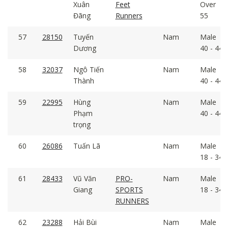
Xuân
Feet
Over
Đãng
Runners
55
57
28150
Tuyến
Nam
Male
Dương
40 - 44
58
32037
Ngô Tiến
Nam
Male
Thành
40 - 44
59
22995
Hùng
Nam
Male
Phạm
40 - 44
trọng
60
26086
Tuấn Lã
Nam
Male
18 - 34
61
28433
Vũ Văn
PRO-
Nam
Male
Giang
SPORTS
18 - 34
RUNNERS
62
23288
Hải Bùi
Nam
Male