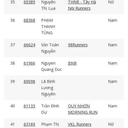
35
69389
Nguyễn
THNR - Tây Hà
Nữ
Thị Lụa
Nội Runners
36
68368
PHẠM
Nam
THANH
TÙNG
37
66624
Văn Toàn
98Runners
Nam
Nguyễn
38
61966
Nguyen
BNR
Nam
Quang Duc
39
69098
Lã Bình
Nam
Lương
Nguyên
40
61133
Trần Đình
QUY NHƠN
Nam
Dự
MORNING RUN
41
63169
Phạm Thị
VKL Runners
Nữ