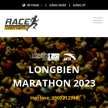
VIETNAM
|
ĐĂNG NHẬP
|
ĐĂNG KÝ
LONGBIEN
MARATHON 2023
Hotline: 0902212310