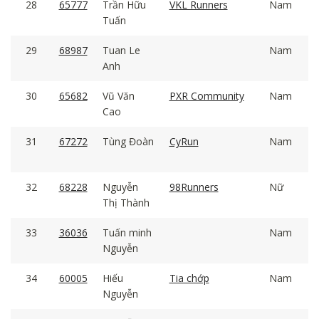
28
65777
Trần Hữu
VKL Runners
Nam
Tuấn
29
68987
Tuan Le
Nam
Anh
30
65682
Vũ Văn
PXR Community
Nam
Cao
31
67272
Tùng Đoàn
CyRun
Nam
32
68228
Nguyễn
98Runners
Nữ
Thị Thành
33
36036
Tuấn minh
Nam
Nguyễn
34
60005
Hiếu
Tia chớp
Nam
Nguyễn