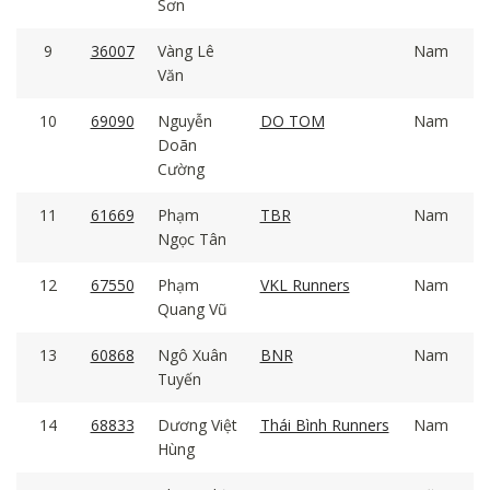
Sơn
9
36007
Vàng Lê
Nam
Văn
10
69090
Nguyễn
DO TOM
Nam
Doãn
Cường
11
61669
Phạm
TBR
Nam
Ngọc Tân
12
67550
Phạm
VKL Runners
Nam
Quang Vũ
13
60868
Ngô Xuân
BNR
Nam
Tuyến
14
68833
Dương Việt
Thái Bình Runners
Nam
Hùng