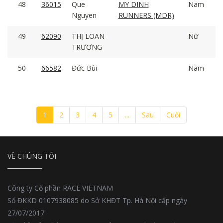
48
36015
Que
MY DINH
Nam
Nguyen
RUNNERS (MDR)
49
62090
THỊ LOAN
Nữ
TRƯƠNG
50
66582
Đức Bùi
Nam
1
2
3
4
5
...
Sau
Cuối
VỀ CHÚNG TÔI
Công ty Cổ phần RACE VIETNAM
Số ĐKKD 0107938085 do Sở KHĐT Tp. Hà Nội cấp ngày
27/07/2017