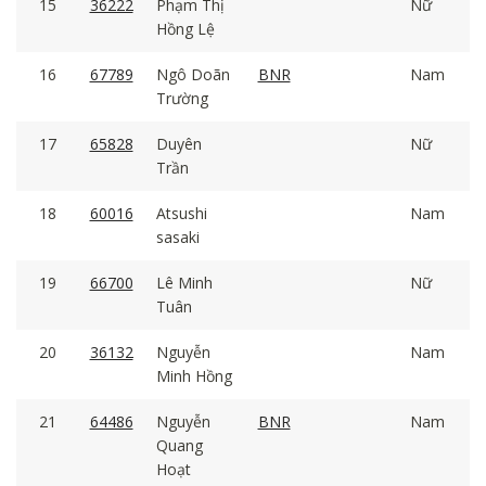
15
36222
Phạm Thị
Nữ
Hồng Lệ
16
67789
Ngô Doãn
BNR
Nam
Trường
17
65828
Duyên
Nữ
Trần
18
60016
Atsushi
Nam
sasaki
19
66700
Lê Minh
Nữ
Tuân
20
36132
Nguyễn
Nam
Minh Hồng
21
64486
Nguyễn
BNR
Nam
Quang
Hoạt