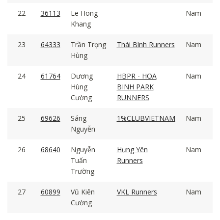
22
36113
Le Hong
Nam
Khang
23
64333
Trần Trọng
Thái Bình Runners
Nam
Hùng
24
61764
Dương
HBPR - HOA
Nam
Hùng
BINH PARK
Cường
RUNNERS
25
69626
Sáng
1%CLUBVIETNAM
Nam
Nguyễn
26
68640
Nguyễn
Hưng Yên
Nam
Tuấn
Runners
Trường
27
60899
Vũ Kiên
VKL Runners
Nam
Cường