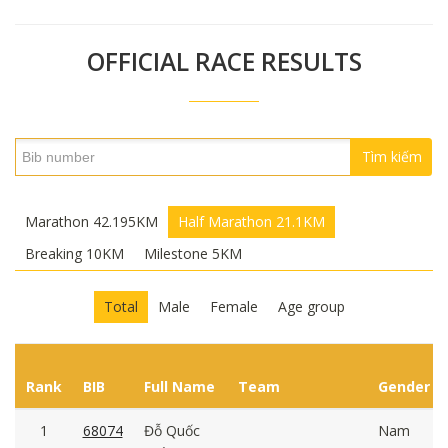
OFFICIAL RACE RESULTS
Tìm kiếm
Marathon 42.195KM
Half Marathon 21.1KM
Breaking 10KM
Milestone 5KM
Total
Male
Female
Age group
Rank
BIB
Full Name
Team
Gender
1
68074
Đỗ Quốc
Nam