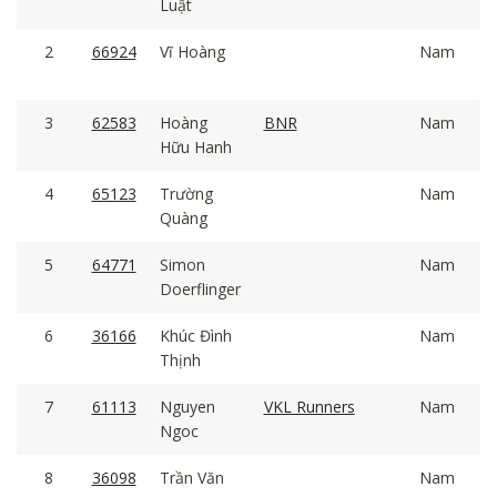
Luật
2
66924
Vĩ Hoàng
Nam
3
62583
Hoàng
BNR
Nam
Hữu Hanh
4
65123
Trường
Nam
Quàng
5
64771
Simon
Nam
Doerflinger
6
36166
Khúc Đình
Nam
Thịnh
7
61113
Nguyen
VKL Runners
Nam
Ngoc
8
36098
Trần Văn
Nam