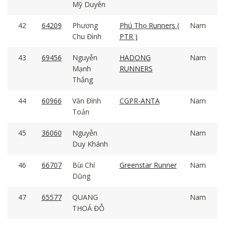
Mỹ Duyên
42
64209
Phương
Phú Thọ Runners (
Nam
Chu Đình
PTR )
43
69456
Nguyễn
HADONG
Nam
Mạnh
RUNNERS
Thắng
44
60966
Văn Đình
CGPR-ANTA
Nam
Toản
45
36060
Nguyễn
Nam
Duy Khánh
46
66707
Bùi Chí
Greenstar Runner
Nam
Dũng
47
65577
QUANG
Nam
THOẢ ĐỖ